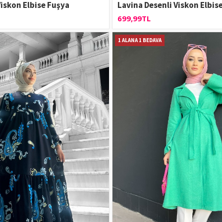
Viskon Elbise Fuşya
Lavina Desenli Viskon Elbis
699,99TL
1 ALANA 1 BEDAVA