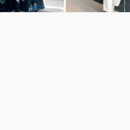
 Viskon Elbise Buz Mavi̇si̇
Zera Kuşaklı Trenç - Zümrüt Y
300,00TL
Mail listemize kayıt olup en yeni ürün ve kampa
haberdar olabilirsiniz.