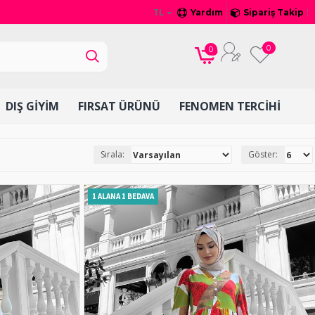
TL
Yardım
Sipariş Takip
0
0
DIŞ GIYIM
FIRSAT ÜRÜNÜ
FENOMEN TERCIHI
Sırala:
Göster:
1 ALANA 1 BEDAVA