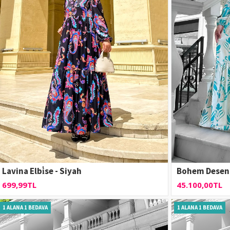
Lavina Elbi̇se - Siyah
Bohem Desenl
699,99TL
45.100,00TL
1 ALANA 1 BEDAVA
1 ALANA 1 BEDAVA