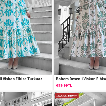
i Viskon Elbise Turkuaz
Bohem Desenli Viskon Elbise F
699,99TL
1 ALANA 1 BEDAVA