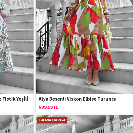
istik Yeşi̇li̇
Alya Desenli Viskon Elbise Turuncu
699,99TL
1 ALANA 1 BEDAVA