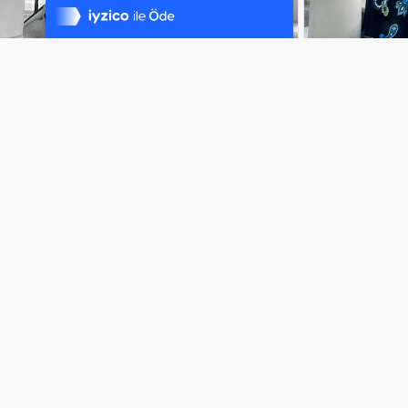
%100 Sorunsuz Alışveriş
Daha Fazla Bilgi
Lavina Desenli Viskon Elbise Fuşya
Lavina Desenli
699,99TL
699,99TL
HESABIM
YARDIM
Hesabım
Değişim Prosedürü
Siparişlerim
Kargo & Teslimat
Bültenler
Gizlilik Sözleşmesi
Copyright © 2016 - 2022 - Tüm Hakları Saklıdır.