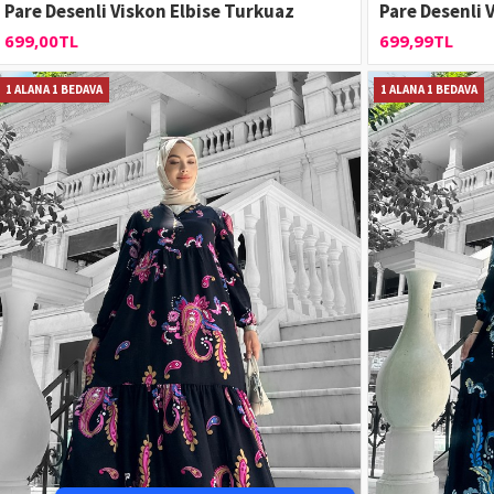
Pare Desenli Viskon Elbise Turkuaz
Pare Desenli 
699,00TL
699,99TL
1 ALANA 1 BEDAVA
1 ALANA 1 BEDAVA
Tek Tıkla Ödeme Kolaylığı
7/24 Canlı Destek