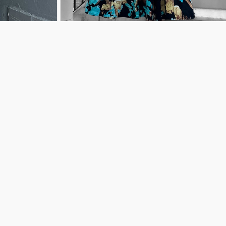
eşi̇li̇
Pare Desenli Viskon Elbise Bej
699,99TL
nyalardan ilk siz
GÖNDER