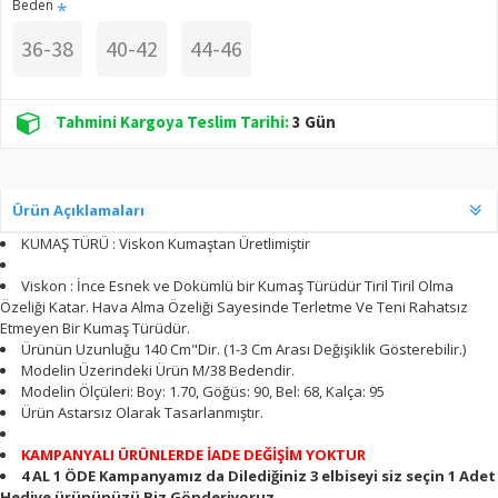
Beden
36-38
40-42
44-46
Tahmini Kargoya Teslim Tarihi:
3 Gün
Ürün Açıklamaları
KUMAŞ TÜRÜ : Viskon Kumaştan Üretlimiştir
Viskon : İnce Esnek ve Dokümlü bir Kumaş Türüdür Tiril Tiril Olma
Özeliği Katar. Hava Alma Özeliği Sayesinde Terletme Ve Teni Rahatsız
Etmeyen Bir Kumaş Türüdür.
Ürünün Uzunluğu 140 Cm"Dir. (1-3 Cm Arası Değişiklik Gösterebilir.)
Modelin Üzerindeki Ürün M/38 Bedendir.
Modelin Ölçüleri: Boy: 1.70, Göğüs: 90, Bel: 68, Kalça: 95
Ürün Astarsız Olarak Tasarlanmıştır.
KAMPANYALI ÜRÜNLERDE İADE DEĞİŞİM YOKTUR
4 AL 1 ÖDE Kampanyamız da Dilediğiniz 3 elbiseyi siz seçin 1 Adet
Hediye ürününüzü Biz Gönderiyoruz.